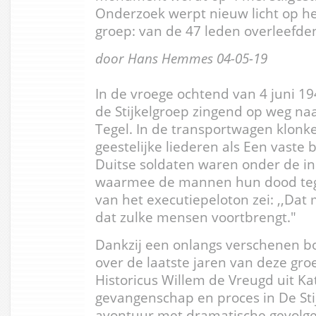
Onderzoek werpt nieuw licht op het
groep: van de 47 leden overleefden
door Hans Hemmes
04-05-19
In de vroege ochtend van 4 juni 
de Stijkelgroep zingend op weg naa
Tegel. In de transportwagen klonk
geestelijke liederen als Een vaste 
Duitse soldaten waren onder de i
waarmee de mannen hun dood tege
van het executiepeloton zei: ,,Dat 
dat zulke mensen voortbrengt."
Dankzij een onlangs verschenen 
over de laatste jaren van deze gro
Historicus Willem de Vreugd uit Ka
gevangenschap en proces in De Sti
avontuur met dramatische gevolg