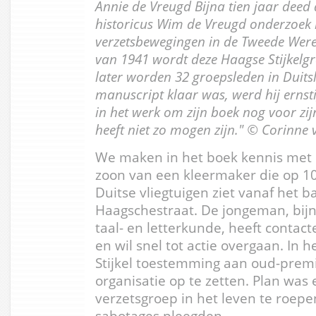
Annie de Vreugd Bijna tien jaar deed
historicus Wim de Vreugd onderzoek 
verzetsbewegingen in de Tweede Werel
van 1941 wordt deze Haagse Stijkelg
later worden 32 groepsleden in Duits
manuscript klaar was, werd hij ernstig
in het werk om zijn boek nog voor zijn
heeft niet zo mogen zijn."
© Corinne 
We maken in het boek kennis met de
zoon van een kleermaker die op 1
Duitse vliegtuigen ziet vanaf het 
Haagschestraat. De jongeman, bijn
taal- en letterkunde, heeft contac
en wil snel tot actie overgaan. In 
Stijkel toestemming aan oud-premi
organisatie op te zetten. Plan was
verzetsgroep in het leven te roep
sabotages pleegden.