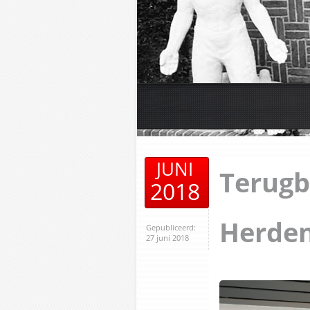
JUNI
Terugb
2018
Herden
Gepubliceerd:
27 juni 2018