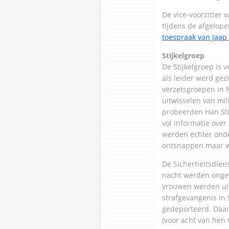
De vice-voorzitter 
tijdens de afgelop
toespraak van Jaap 
Stijkelgroep
De Stijkelgroep is 
als leider werd ge
verzetsgroepen in N
uitwisselen van mil
probeerden Han Sti
vol informatie over
werden echter onde
ontsnappen maar w
De Sicherheitsdiens
nacht werden onge
vrouwen werden uite
strafgevangenis in 
gedeporteerd. Daa
(voor acht van hen 