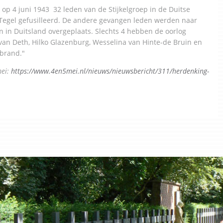
 op 4 juni 1943 32 leden van de Stijkelgroep in de Duitse
 Tegel gefusilleerd. De andere gevangen leden werden naar
 in Duitsland overgeplaats. Slechts 4 hebben de oorlog
van Deth, Hilko Glazenburg, Wesselina van Hinte-de Bruin en
ebrand."
mei:
https://www.4en5mei.nl/nieuws/nieuwsbericht/311/herdenking-