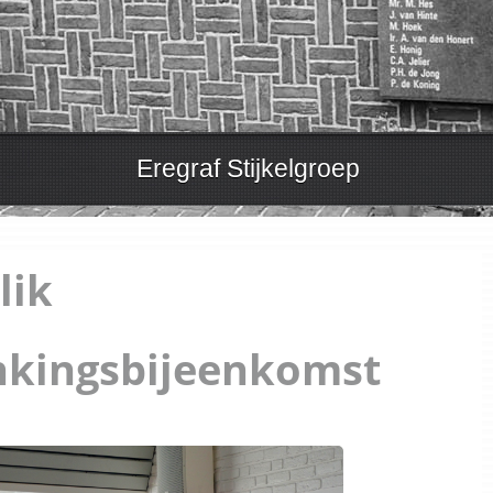
Eregraf Stijkelgroep
lik
kingsbijeenkomst