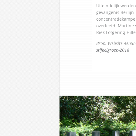
Uiteindelijk werden
gevangenis Berlijn
concentratiekampen
overleefd: Martine 
Riek Lotgering-Hill
Bron: Website 4en5
stijkelgroep-2018