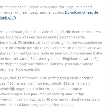
van het Nationaal Comité 4 en 5 mei, dhr. Jaap Smit, heeft
en herdenking een toespraak gehouden.
Download of lees de
Smit (pdf)
.
vernoemd naar Johan ‘Han’ Aaldrik Stijkel, die door de bezetters
zien. De groep was één van de eerste georganiseerde
ederland. Zij hielden zich vooral bezig met het verzamelen en
itaire informatie over de Duitse verzetter. In de lente van 1941
jkel samen met Cornelis Gude en Jean Baud om met een koffer
 de bezetter vanuit Scheveningen naar Engeland te varen. Zij
rschept en opgepakt door de Duitsers. Jean Baud wist te
erd later toch opgepakt.
t (SD) was geïnfiltreerd in de verzetsgroep en in dezelfde
veer 150 mensen van hun bed gelicht. 43 mannen en 4
indelijk opgesloten in het Oranjehotel, de Duitse
Scheveningen. Een jaar later werden zij naar Berlijn
r werden in een showproces 40 mensen ter dood veroordeeld
werd de straf later omgezet naar levenslang).