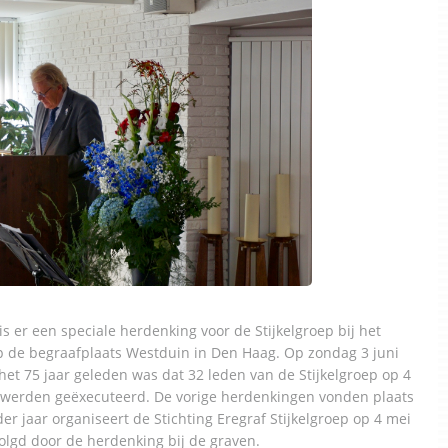
 is er een speciale herdenking voor de Stijkelgroep bij het
 de begraafplaats Westduin in Den Haag. Op zondag 3 juni
et 75 jaar geleden was dat 32 leden van de Stijkelgroep op 4
jn werden geëxecuteerd. De vorige herdenkingen vonden plaats
der jaar organiseert de Stichting Eregraf Stijkelgroep op 4 mei
evolgd door de herdenking bij de graven.