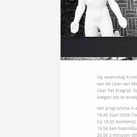
Op woensdag 4 mei 2
van de Laan van Me
naar het Eregraf. O
voegen om te eindig
Het programma is al
19.40 Start Stille T
Ca 19.55 Aankomst 
19.58 Een hoornblaz
20.00 2 minuten sti