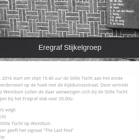
Eregraf Stijkelgroep
016 start om stipt 19.40 uur de Stille Tocht aan het einde
erdervoort op de hoek met de Kijkduinsestraat. Deze vertrekt
p Westduin zullen de daar aanwezigen zich bij de Stille Tocht
en bij het Eregraf vlak voor 20.00u.
s volgt:
ocht
Stille Tocht op Westduin
er geeft het signaal “The Last Post”
lte