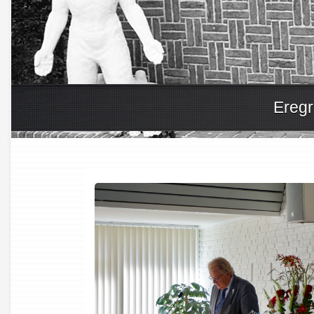
Eregr